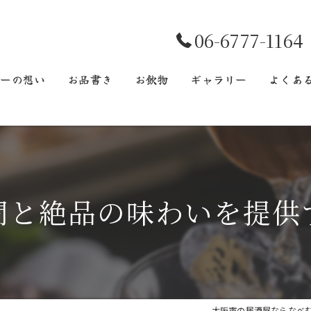
06-6777-1164
むーの想い
お品書き
お飲物
ギャラリー
よくあ
間と絶品の味わいを提供
大阪市の居酒屋ならなべ