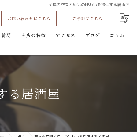
至福の空間と絶品の味わいを提供する居酒屋
お問い合わせはこちら
ご予約はこちら
る質問
当店の特徴
アクセス
ブログ
コラム
鍋
ランチ
ディナー
する居酒屋
コース
お酒
むー
コラム
至福の空間と絶品の味わいを提供する居酒屋