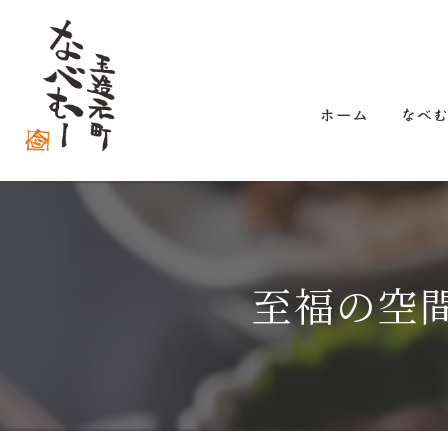
ホーム
なべ
至福の空