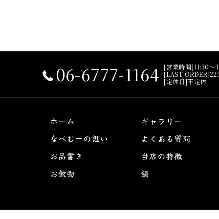
06-6777-1164
[営業時間]11:30～14
[LAST ORDER]22:
[定休日]不定休
ホーム
ギャラリー
なべむーの想い
よくある質問
お品書き
当店の特徴
お飲物
鍋